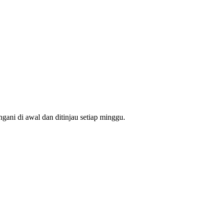
omendasi alokasi anggaran. Tim Anda tahu dari mana mahasiswa berikut
ngani di awal dan ditinjau setiap minggu.