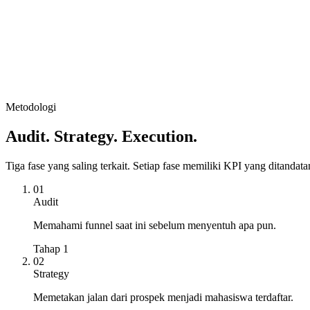
Reporting atribusi multi-touch, prediksi enrolmen mingguan, dan rek
Laporan eksekutif mingguan
Weekly report · Wk 22
on track
428
applications,
61%
projected to pay by month end.
Applications
86
%
Webinar attendance
72
%
Payment conversion
Metodologi
61
%
Audit. Strategy. Execution.
Tiga fase yang saling terkait. Setiap fase memiliki KPI yang ditandata
01
Audit
Memahami funnel saat ini sebelum menyentuh apa pun.
Tahap 1
02
Strategy
Memetakan jalan dari prospek menjadi mahasiswa terdaftar.