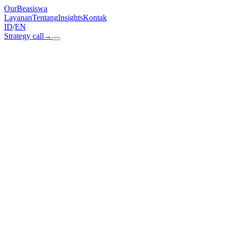
OurBeasiswa
Layanan
Tentang
Insights
Kontak
ID
/
EN
Strategy call
→
Paid acquisition
Iklan berbayar di Meta, Google, TikTok, dan YouTube. Dioptimasi har
Dashboard performa real-time
ourbeasiswa.app / paid-acquisition
CPA
Rp 1,2jt
−31%
CTR